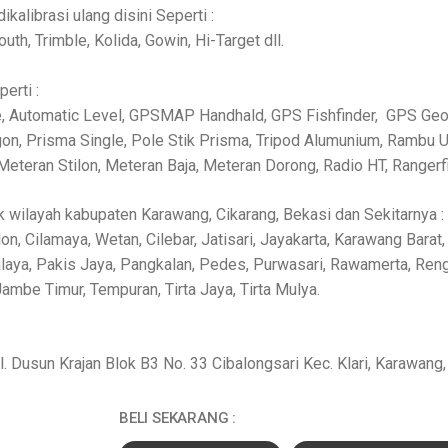
kalibrasi ulang disini Seperti :
uth, Trimble, Kolida, Gowin, Hi-Target dll.
erti :
lite, Automatic Level, GPSMAP Handhald, GPS Fishfinder, GPS Ge
, Prisma Single, Pole Stik Prisma, Tripod Alumunium, Rambu Uku
Meteran Stilon, Meteran Baja, Meteran Dorong, Radio HT, Rangerfi
k wilayah kabupaten Karawang, Cikarang, Bekasi dan Sekitarnya : 
n, Cilamaya, Wetan, Cilebar, Jatisari, Jayakarta, Karawang Barat, 
aya, Pakis Jaya, Pangkalan, Pedes, Purwasari, Rawamerta, Reng
ambe Timur, Tempuran, Tirta Jaya, Tirta Mulya.
. Dusun Krajan Blok B3 No. 33 Cibalongsari Kec. Klari, Karawang
BELI SEKARANG :