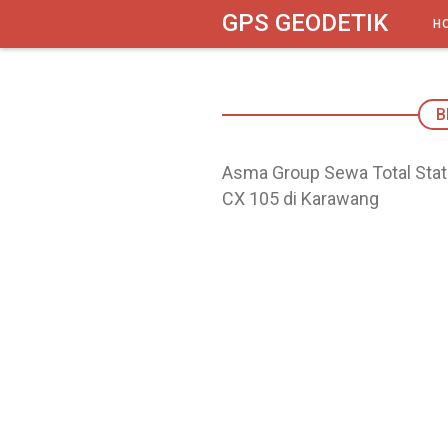
google-site-verification: googlebbbed846b170f625.html
GPS GEODETIK
H
B
Asma Group Sewa Total Stat
CX 105 di Karawang