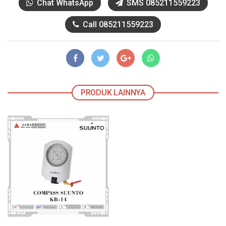
Chat WhatsApp
SMS 085211559223
Call 085211559223