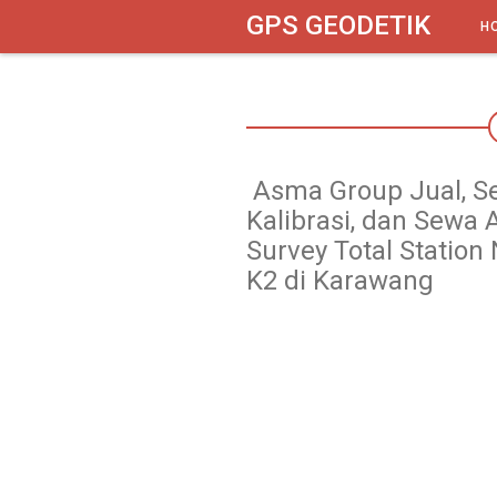
google-site-verification: googlebbbed846b170f625.html
GPS GEODETIK
H
Asma Group Jual, Se
Kalibrasi, dan Sewa A
Survey Total Station
K2 di Karawang