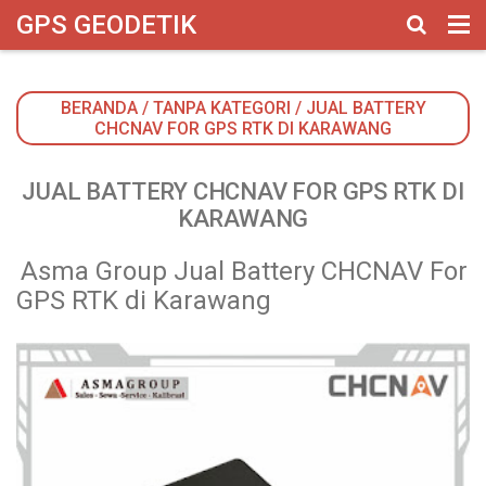
google-site-verification: googlebbbed846b170f625.html
GPS GEODETIK
BERANDA
/
TANPA KATEGORI
/
JUAL BATTERY
CHCNAV FOR GPS RTK DI KARAWANG
JUAL BATTERY CHCNAV FOR GPS RTK DI
KARAWANG
Asma Group Jual Battery CHCNAV For
GPS RTK di Karawan
g