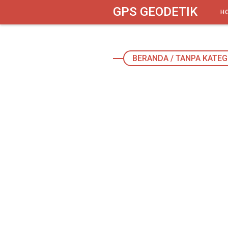
google-site-verification: googlebbbed846b170f625.html
GPS GEODETIK
H
BERANDA
/
TANPA KATEG